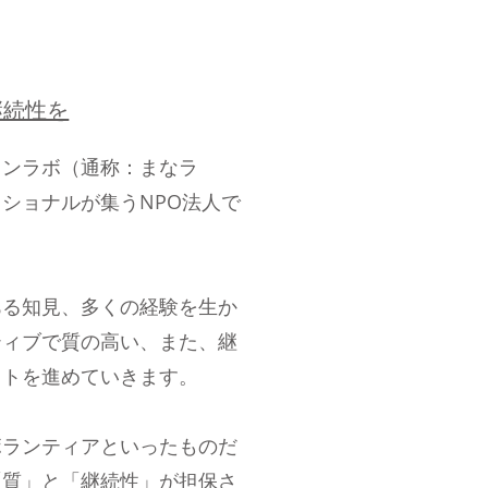
継続性を
インラボ（通称：まなラ
ショナルが集うNPO法人で
ある知見、多くの経験を生か
ティブで質の高い、また、継
クトを進めていきます。
ボランティアといったものだ
「質」と「継続性」が担保さ