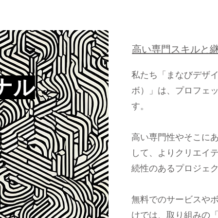
​高い専門スキルと
私たち「まなびデザ
ナル
ボ）」は、プロフェッ
す。
高い専門性やそこに
して、よりクリエイ
続性のあるプロジェ
​無料でのサービスや
けでは、取り組みの