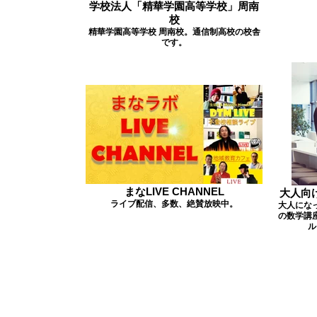
学校法人「精華学園高等学校」周南
校
精華学園高等学校 周南校。通信制高校の校舎
です。
まなLIVE CHANNEL
大人向
ライブ配信、多数、絶賛放映中。
大人にな
の数学講
ル