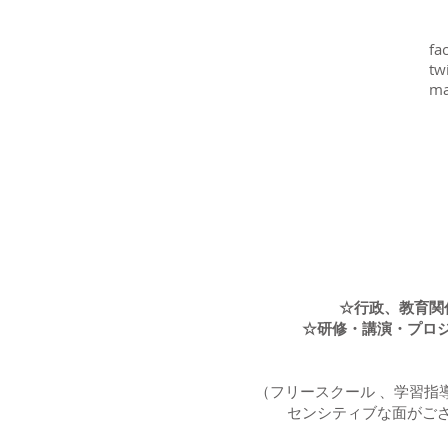
fa
tw
ma
☆行政、教育関
☆研修・講演・プロ
（フリースクール 、学習指
センシティブな面がご