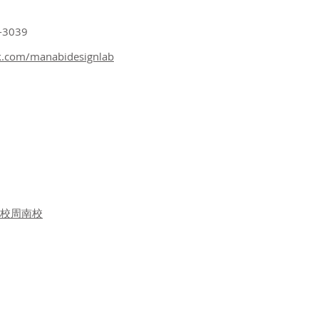
-3039
k.com/manabidesignlab
校周南校