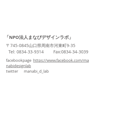
「NPO法人まなびデザインラボ」
〒745-0845山口県周南市河東町9-35
Tel:
0834-33-9314
Fax:
0834-34-3039
facebookpage
https://www.facebook.com/ma
nabidesignlab
twitter manabi_d_lab
リンク
まなラボスクール
まなポート
学校法人山口精華学園精華学園高等学校周南校
まなびデザインラボ 規程類