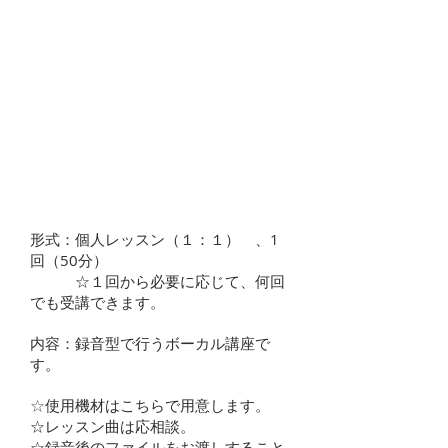
発声だけではない、細かいアドバイスが
欲しい。
​曲調やジャンルにあった歌を歌いこなし
たい。
カラオケを上達したい。
​バンドやシンガーとして上達したい。
形式：個人レッスン（１：１） 、1
回（50分）
☆１回から必要に応じて、何回
でも受講できます。
内容：録音型で行うボーカル講座で
す。
☆
使用機材はこちらで用意します。
​☆レッスン曲は応相談。
​☆録音後のファイルをお渡しすること