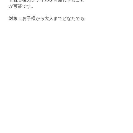
が可能です。
​対象：お子様から大人までどなたでも
料金：1回（50分） 4,200円（税
込）
​担当講師：Master Honda（アレンジ
ャー、トラックメーカー）
チケット制プラン
3枚チケット（レッスン3回分）
11,340円 （10%お得）
4枚チケット（レッスン４回分）
14,280円（15%お得）
​場所：まなびデザインラボ
「NPO法人まなびデザインラボ」
〒745-0845山口県周南市河東町9-35